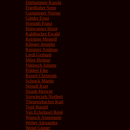
Dürhammer Karola
Friedhuber Sepp
Gumpinger Verena
Güttler Ernst
Hornath Franz
Hutwagner Horst
Kahlbacher Ewald
Kersting Meinolf
Klinger Jennifer
Kreutzer Andreas
Liedl Gerhard
Ming Helmut
Niklosch Johann
Pölderl Elke
Ressel Christoph
Schrack Martin
Steindl Kurt
Straub Herwig
Szewieczek Norbert
Theuretzbacher Karl
Topf Harald
Van Echelpoel Renè
Wansch Annemarie
Weber Alexandra
Weigl Günter