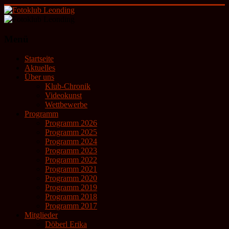
Zum
Inhalt
springen
Fotoklub
Menü
Leonding
Startseite
künstlerische
Aktuelles
Fotografie
Über uns
Klub-Chronik
Videokunst
Wettbewerbe
Programm
Programm 2026
Programm 2025
Programm 2024
Programm 2023
Programm 2022
Programm 2021
Programm 2020
Programm 2019
Programm 2018
Programm 2017
Mitglieder
Döberl Erika