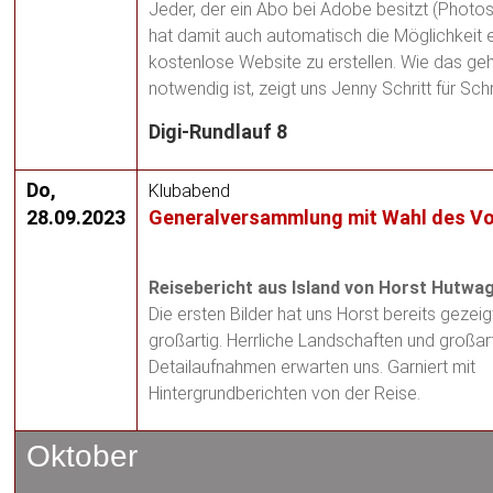
Jeder, der ein Abo bei Adobe besitzt (Photo
hat damit auch automatisch die Möglichkeit e
kostenlose Website zu erstellen. Wie das ge
notwendig ist, zeigt uns Jenny Schritt für Schri
Digi-Rundlauf 8
Do,
K
lubabend
28.09.2023
Generalversammlung
mit Wahl des
Vo
Reisebericht aus Island von Horst Hutwa
Die ersten Bilder hat uns Horst bereits gezei
großartig. Herrliche Landschaften und großar
Detailaufnahmen erwarten uns. Garniert mit
Hintergrundberichten von der Reise.
Oktober