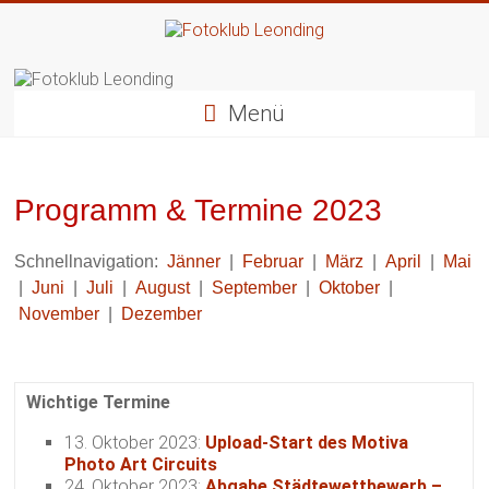
Zum
Inhalt
springen
Fotoklub
Leonding
Menü
künstlerische
Fotografie
Programm & Termine 2023
Schnellnavigation:
Jänner
|
Februar
|
März
|
April
|
Mai
|
Juni
|
Juli
|
August
|
September
|
Oktober
|
November
|
Dezember
Wichtige Termine
13. Oktober 2023:
Upload-Start des Motiva
Photo Art Circuits
24. Oktober 2023:
Abgabe Städtewettbewerb –