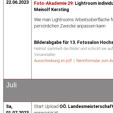
22.06.2023
Foto-Akademie 29:
Lightroom individu
Meinolf Kersting
Wie man Lightrooms Arbeitsoberfläche f
persönlichen Zwecke anpassen kann.
Bilderabgabe für 13. Fotosalon Hoc
Helmut sammelt die Bilder und schickt sie au
Veranstalter.
Ausschreibung im pdf
|
Nennformular zum
Au
Juli
Sa,
Start Upload
OÖ. Landesmeisterschaf
01.07.2023
www.juror.at