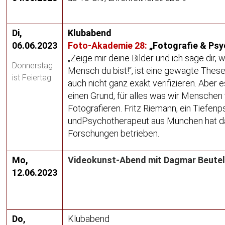
Di,
Klubabend
06.06.2023
Foto-Akademie 28:
„Fotografie & Psy
„Zeige mir deine Bilder und i
ch sage
dir, 
Donnerstag
Mensch du bist!“, ist eine gewagte These
ist Feiertag
auch nicht ganz exakt verifizieren. Aber 
einen Grund, für alles was wir Menschen
Fotografieren. Fritz Riemann, ein
Tiefenp
undPsychotherapeut aus München hat da
Forschungen betrieben.
Mo,
Videokunst-Abend mit Dagmar Beute
12.06.2023
Do,
Klubabend