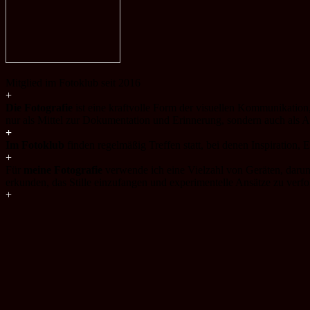
Mitglied im Fotoklub seit 2016
+
Die Fotografie
ist eine kraftvolle Form der visuellen Kommunikation
nur als Mittel zur Dokumentation und Erinnerung, sondern auch als A
+
Im Fotoklub
finden regelmäßig Treffen statt, bei denen Inspiration,
+
Für
meine Fotografie
verwende ich eine Vielzahl von Geräten, daru
erkunden, das Stille einzufangen und experimentelle Ansätze zu verfo
+