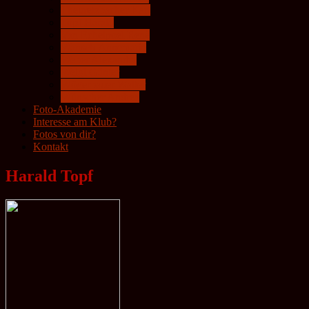
Theuretzbacher Karl
Topf Harald
Van Echelpoel Renè
Wansch Annemarie
Weber Alexandra
Weigl Günter
Wögerbauer Walter
Wünscher Andrea
Foto-Akademie
Interesse am Klub?
Fotos von dir?
Kontakt
Harald Topf