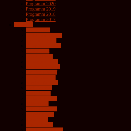
Programm 2020
Programm 2019
Programm 2018
Programm 2017
Mitglieder
Döberl Erika
Dürhammer Karola
Friedhuber Sepp
Gumpinger Verena
Güttler Ernst
Hornath Franz
Hutwagner Horst
Kahlbacher Ewald
Kersting Meinolf
Klinger Jennifer
Kreutzer Andreas
Liedl Gerhard
Ming Helmut
Niklosch Johann
Pölderl Elke
Ressel Christoph
Schrack Martin
Steindl Kurt
Straub Herwig
Szewieczek Norbert