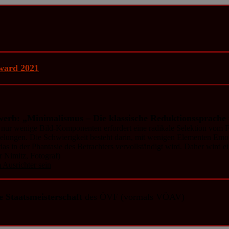
ard 2021
werb:
„Minimalismus – Die klassische Reduktionssprache 
f nur wenige Bild-Komponenten erfordert eine radikale Selektion vom 
 gelungen. Die Schwierigkeit besteht darin, mit wenigen Elementen Emot
das in der Phantasie des Betrachters vervollständigt wird. Daher wird e
 Nimitz, Fotograf)
Ausrichter sein
e Staatsmeisterschaft
des ÖVF (vormals VÖAV)