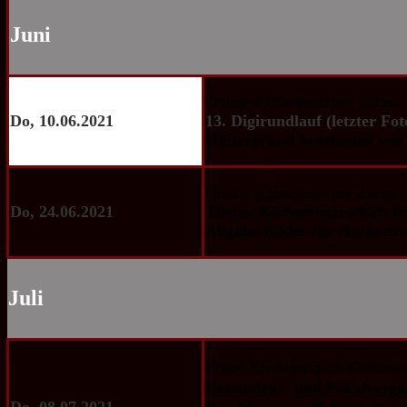
Juni
Online-Klubabend per Zoom:
Do, 10.06.2021
13. Digirundlauf (letzter Fo
Hintergrund bearbeiten von 
Online-Klubabend per Zoom:
Do, 24.06.2021
Thema Klubmeisterschaft fe
Abgabe Bilder für Hochsch
Juli
Erster Klubabend im Klubhei
Urkunden – und Pokalvergab