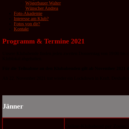
Wögerbauer Walter
Wünscher Andrea
Foto-Akademie
Interesse am Klub?
Fotos von dir?
Kontakt
Programm & Termine 2021
Unsere Klubabende finden jeden zweiten Donnerstag von 19:00 bis c
Klublokal abgehalten.
Für die Teilnahme an den Klubabenden gilt ab November 2021 di
Ab 22. November 2021 trat wieder ein Lockdown in Kraft. Deshalb w
Jänner
Online-Klubabend per Zoom: