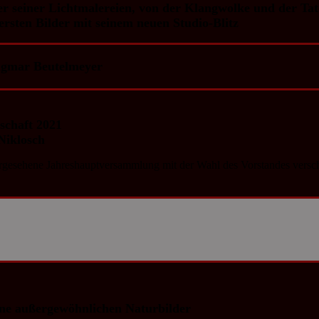
er seiner Lichtmalereien, von der Klangwolke und der T
 ersten Bilder mit seinem neuen Studio-Blitz
gmar Beutelmeyer
schaft 2021
Niklosch
esehene Jahreshauptversammlung mit der Wahl des Vorstandes verschob
ine außergewöhnlichen Naturbilder