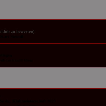
toklub zu bewerten)
Kurt Steindl
stlegen
wab
(an Helmut Ming)
m.
e der Klubmeisterschaft 2020