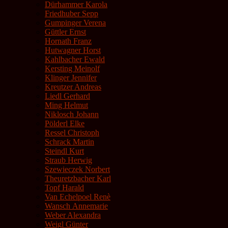
Dürhammer Karola
Friedhuber Sepp
Gumpinger Verena
Güttler Ernst
Hornath Franz
Hutwagner Horst
Kahlbacher Ewald
Kersting Meinolf
Klinger Jennifer
Kreutzer Andreas
Liedl Gerhard
Ming Helmut
Niklosch Johann
Pölderl Elke
Ressel Christoph
Schrack Martin
Steindl Kurt
Straub Herwig
Szewieczek Norbert
Theuretzbacher Karl
Topf Harald
Van Echelpoel Renè
Wansch Annemarie
Weber Alexandra
Weigl Günter