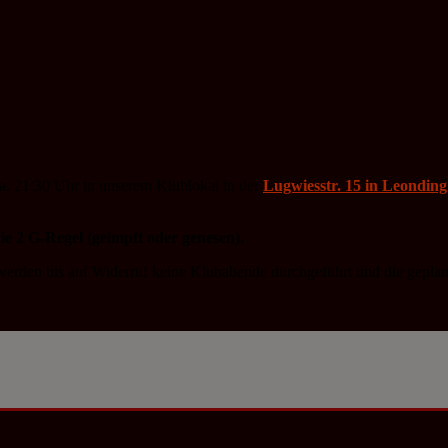
a. 21:30 Uhr in unserem Klublokal in der
Lugwiesstr. 15 in Leonding
e 2 G-Regel (geimpft oder genesen).
erden bis auf Widerruf keine Klubabende durchgeführt und die geplan