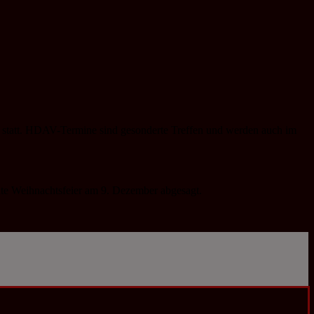
statt. HDAV-Termine sind gesonderte Treffen und werden auch im
te Weihnachtsfeier am 9. Dezember abgesagt.