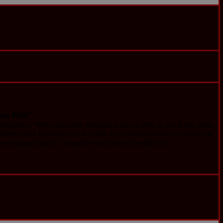
im Bild“
Fotografen. Wenn uns diese Reduktion oder Leere in den Bann zieht,
ionen beim Betrachter zu wecken. Ein minimalistisches Foto ist ein
ine minimalistische Fotografie auch unterschiedlichste