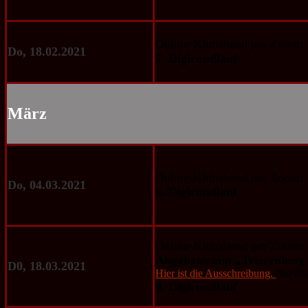
Online-Klubabend per Zoom:
Do, 18.02.2021
7. Digirundlauf
März
Online-Klubabend per Zoom:
Do, 04.03.2021
8. Digirundlauf
Online-Klubabend per Zoom:
Abgabetermin „Trierenberg
D0, 18.03.2021
Hier ist die Ausschreibung.
Die Bil
9. Digirundlauf