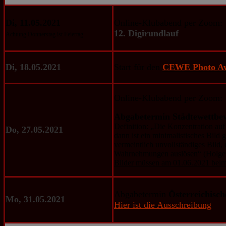
Di, 11.05.2021
Online-Klubabend per Zoom:
12. Digirundlauf
Achtung Donnerstag ist
Feiertag
Di, 18.05.2021
Start für den
CEWE Photo Aw
Online-Klubabend per Zoom:
Abgabetermin Städtewettbe
Definition: „Die Konzentration au
Do, 27.05.2021
dann ist ein minimalistisches Bild
vermeintlich unvollständiges Bild, 
Wahrnehmungen auslösen“ (Holger
Bilder müssen am 01.06.2021 beim 
Abgabetermin
Österreichisch
Mo, 31.05.2021
Hier ist die Ausschreibung