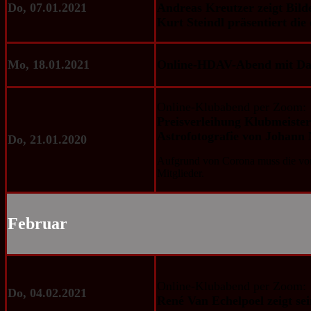
Do, 07.01.2021
Andreas Kreutzer zeigt Bild
Kurt Steindl präsentiert die
Mo, 18.01.2021
Online-HDAV-Abend mit Da
Online-Klubabend per Zoom:
Preisverleihung Klubmeister
Astrofotografie von Johann 
Do, 21.01.2020
Aufgrund von Corona muss die vorg
Mitglieder.
Februar
Online-Klubabend per Zoom:
Do, 04.02.2021
René Van Echelpoel zeigt se