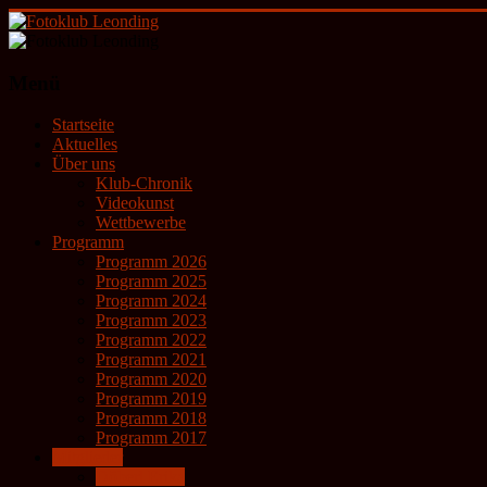
Zum
Inhalt
springen
Fotoklub
Menü
Leonding
Startseite
künstlerische
Aktuelles
Fotografie
Über uns
Klub-Chronik
Videokunst
Wettbewerbe
Programm
Programm 2026
Programm 2025
Programm 2024
Programm 2023
Programm 2022
Programm 2021
Programm 2020
Programm 2019
Programm 2018
Programm 2017
Mitglieder
Döberl Erika