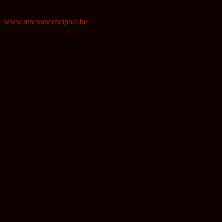
Lieblingsmotive : Natur
www.renevanechelpoel.be
Bereits in meiner Jugendzeit faszinierte mich besonders die Wunderw
unterwegs bin, ihre Schönheit betrachte oder sie fotografiere, dann
Genugtuung.