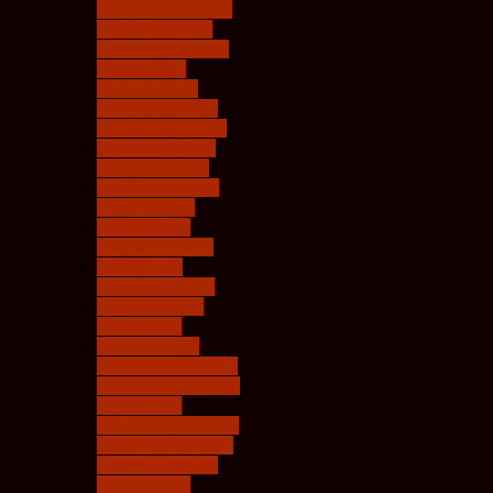
Dürhammer Karola
Friedhuber Sepp
Gumpinger Verena
Güttler Ernst
Hornath Franz
Hutwagner Horst
Kahlbacher Ewald
Kersting Meinolf
Klinger Jennifer
Kreutzer Andreas
Liedl Gerhard
Ming Helmut
Niklosch Johann
Pölderl Elke
Ressel Christoph
Schrack Martin
Steindl Kurt
Straub Herwig
Szewieczek Norbert
Theuretzbacher Karl
Topf Harald
Van Echelpoel Renè
Wansch Annemarie
Weber Alexandra
Weigl Günter