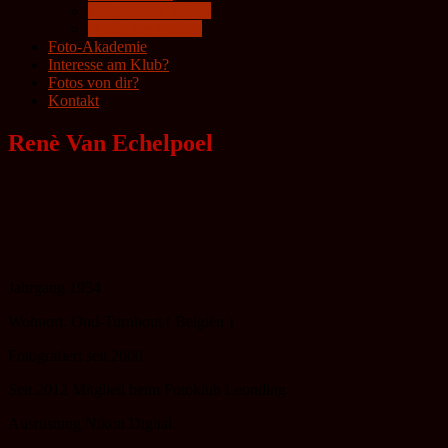
Wögerbauer Walter
Wünscher Andrea
Foto-Akademie
Interesse am Klub?
Fotos von dir?
Kontakt
Renè Van Echelpoel
Jahrgang 1954
Wohnort: Oud-Turnhout ( Belgiën )
Fotografiert seit 2000
Seit 2012 Mitglied beim Fotoklub Leonding
Ausrüstung Nikon Digital