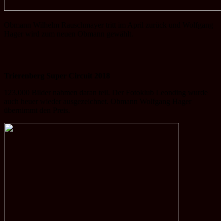
Obmann Wilhelm Rauschmayer tritt im April zurück und Wolfgang
Hager wird zum neuen Obmann gewählt.
Trierenberg Super Circuit 2018
123.000 Bilder nahmen daran teil. Der Fotoklub Leonding wurde
auch heuer wieder ausgezeichnet. Obmann Wolfgang Hager
übernimmt den Preis.