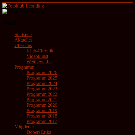
Zum
Inhalt
springen
Fotoklub
Menü
Leonding
Startseite
künstlerische
Aktuelles
Fotografie
Über uns
Klub-Chronik
Videokunst
Wettbewerbe
Programm
Programm 2026
Programm 2025
Programm 2024
Programm 2023
Programm 2022
Programm 2021
Programm 2020
Programm 2019
Programm 2018
Programm 2017
Mitglieder
Döberl Erika