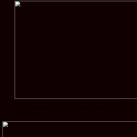
vlnr: Annemarie Wansch, Herwig Straub, Günter Weigl, Harald
Ewald Kahlbacher, Christian Kneidinger (halb verdeckt), Ralph
Helmut Ming