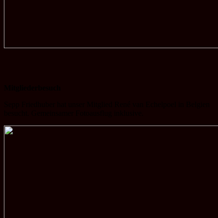
Mitgliederbesuch
Sepp Friedhuber hat unser Mitglied René van Echelpoel in Belgien
besucht. Gemeinsamer Fotoausflug inklusive.