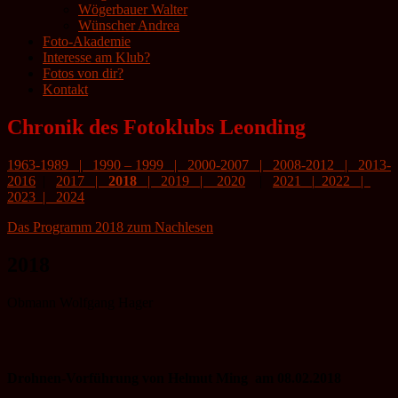
Wögerbauer Walter
Wünscher Andrea
Foto-Akademie
Interesse am Klub?
Fotos von dir?
Kontakt
Chronik des Fotoklubs Leonding
1963-1989
|
1990 – 1999
|
2000-2007
|
2008-2012
|
2013-
2016
|
2017
|
2018
|
2019
|
2020
|
2021
|
2022 |
2023
|
2024
Das Programm 2018 zum Nachlesen
2018
Obmann Wolfgang Hager
Drohnen-Vorführung von Helmut Ming am 08.02.2018