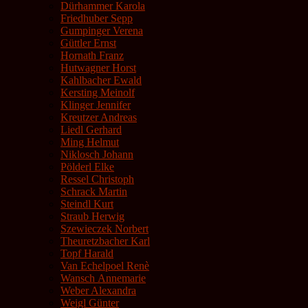
Dürhammer Karola
Friedhuber Sepp
Gumpinger Verena
Güttler Ernst
Hornath Franz
Hutwagner Horst
Kahlbacher Ewald
Kersting Meinolf
Klinger Jennifer
Kreutzer Andreas
Liedl Gerhard
Ming Helmut
Niklosch Johann
Pölderl Elke
Ressel Christoph
Schrack Martin
Steindl Kurt
Straub Herwig
Szewieczek Norbert
Theuretzbacher Karl
Topf Harald
Van Echelpoel Renè
Wansch Annemarie
Weber Alexandra
Weigl Günter