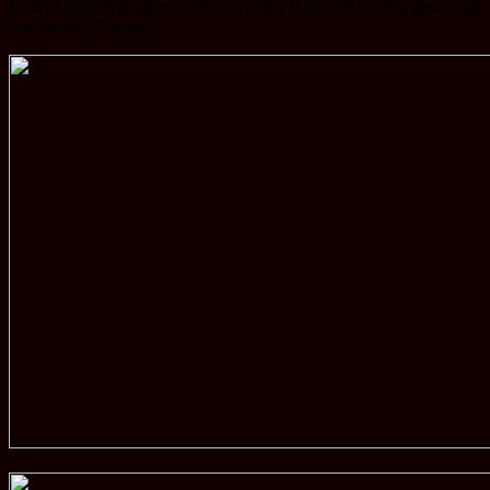
Unser Mitglied Brigitte Steiner ist in der Hartlauer Galerie gleich mit
drei Bildern vertreten.