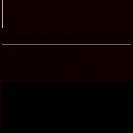
Kinder-Fotokurs am 13. August 2018
Klubausflug nach Krumau, Tschechien
Anlässlich unseres 10-jährigen Klubjubiläums in Leonding fuhren
wir am 15. und 16. September 2018 nach Krumau. Hier sind ein
Video und einige Bilder davon: