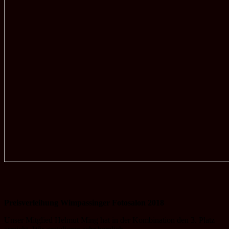
Preisverleihung Wimpassinger Fotosalon 2018
Unser Mitglied Helmut Ming hat in der Kombination den 3. Platz