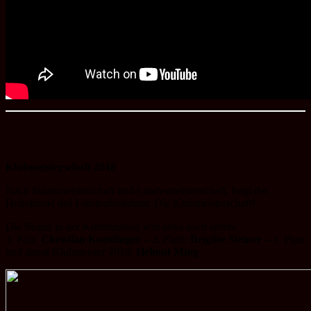
Klubmeisterschaft 2018
Nach Staatsmeisterschaft und Landesmeisterschaft, folgt der
Höhepunkt des Fotografenjahres: Die Klubmeisterschaft!
Die Sieger in der Kombination von links nach rechts:
3. Patz:
Christian Kneidinger
– 2. Platz:
Brigitte Steiner
– 1. Platz
und damit Klubmeister 2018:
Helmut Ming