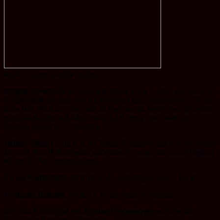
Red Christina, Brigitte Steiner
Brigitte Steiner
hat in der Sparte Mensch den 1. Platz und damit die
Goldmedaille erreicht. Dazu gab es noch eine Auszeichnung für das
beste Bild (Red Christina) mit 30 Punkten. In der Sparte Allgemein
erreichte Brigitte außerdem noch den 6. Rang und damit ein
Diplom. Herzliche Gratulation.
Helmut Ming
wurde 4. in der Sparte Allgemein und 9. in der Sparte
Mensch. Sein Bild „Shakira with Snakes“ wurde mit einem Diplom
für den 6. Platz ausgezeichnet.
Ewald Kahlbacher
erreichte in der Sparte Sport den 7. Rang
Wolfgang Benedik
wurde 11. in der Sparte Allgemein.
Das Bild Krautaugal von
Martha Obernberger
schaffte den 11.
Platz in der Kategorie Allgemein.