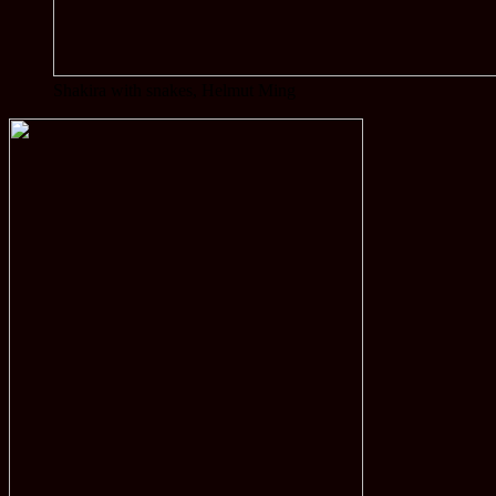
Shakira with snakes, Helmut Ming