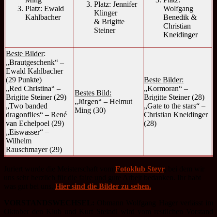
Platz: Jennifer
Platz: Ewald
Wolfgang
Klinger
Kahlbacher
Benedik &
& Brigitte
Christian
Steiner
Kneidinger
Beste Bilder
:
„Brautgeschenk“ –
Ewald Kahlbacher
(29 Punkte)
Beste Bilder:
„Red Christina“ –
„Kormoran“ –
Bestes Bild:
Brigitte Steiner (29)
Brigitte Steiner (28)
„Jürgen“ – Helmut
„Two banded
„Gate to the stars“ –
Ming (30)
dragonflies“ – René
Christian Kneidinger
van Echelpoel (29)
(28)
„Eiswasser“ –
Wilhelm
Rauschmayer (29)
Juriert wurde die Meisterschaft vom
Fotoklub Steyr
,
bei dem wir
uns sehr herzlich für die faire und gute Arbeit bedanken. Ihr habt
was gut bei uns.
Hier sind die Bilder zu sehen.
VORSTANDSWECHSEL:
Obmann Wolfgang Hager verlässt im
Oktober den Klub und Kurt Steindl wird vom restlichen Vorstand