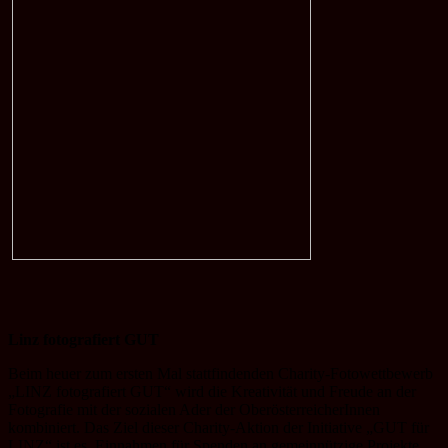
Linz fotografiert GUT
Beim heuer zum ersten Mal stattfindenden Charity-Fotowettbewerb
„LINZ fotografiert GUT“ wird die Kreativität und Freude an der
Fotografie mit der sozialen Ader der OberösterreicherInnen
kombiniert. Das Ziel dieser Charity-Aktion der Initiative „GUT für
LINZ“ ist es, Einnahmen für Spenden an gemeinnützige Projekte