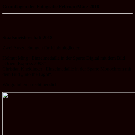
Grundlagen der Fotografie Februar/März 2018
Staatsmeisterschaft 2018
Zwei Auszeichungen für Klubmitglieder.
Helmut Ming : Einzelmedaille in der Sparte Digital mit dem Bild
„Orient Express 2998“
Christian Kneidinger : Einzelmedaille in der Sparte Monochrom mit
dem Bild „Into the Light“.
Wir gratulieren recht herzlich.