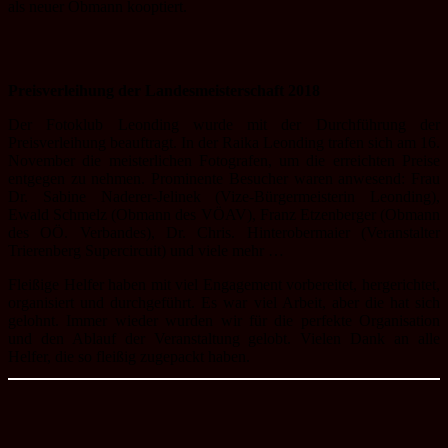
als neuer Obmann kooptiert.
Preisverleihung der Landesmeisterschaft 2018
Der Fotoklub Leonding wurde mit der Durchführung der
Preisverleihung beauftragt. In der Raika Leonding trafen sich am 16.
November die meisterlichen Fotografen, um die erreichten Preise
entgegen zu nehmen. Prominente Besucher waren anwesend: Frau
Dr. Sabine Naderer-Jelinek (Vize-Bürgermeisterin Leonding),
Ewald Schmelz (Obmann des VÖAV), Franz Etzenberger (Obmann
des OÖ. Verbandes), Dr. Chris. Hinterobermaier (Veranstalter
Trierenberg Supercircuit) und viele mehr …
Fleißige Helfer haben mit viel Engagement vorbereitet, hergerichtet,
organisiert und durchgeführt. Es war viel Arbeit, aber die hat sich
gelohnt. Immer wieder wurden wir für die perfekte Organisation
und den Ablauf der Veranstaltung gelobt. Vielen Dank an alle
Helfer, die so fleißig zugepackt haben.