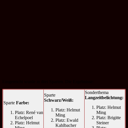
Eingereicht wurde in drei Sparten. Die Ergebnisse:
Sonderthema
Sparte
Langzeitbelichtung:
Schwarz/Weiß:
Sparte
Farbe:
Platz: Helmut
Platz: Helmut
Platz: René van
Ming
Ming
Echelpoel
Platz: Brigitte
Platz: Ewald
Platz: Helmut
Steiner
Kahlbacher
Ming
Platz: