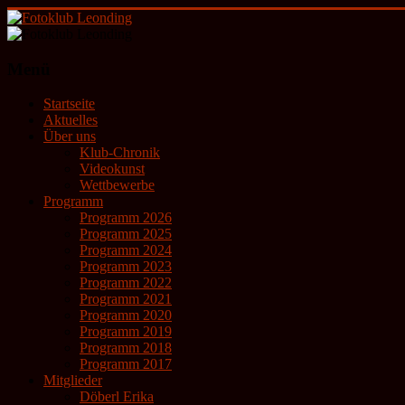
Zum
Inhalt
springen
Fotoklub
Menü
Leonding
Startseite
künstlerische
Aktuelles
Fotografie
Über uns
Klub-Chronik
Videokunst
Wettbewerbe
Programm
Programm 2026
Programm 2025
Programm 2024
Programm 2023
Programm 2022
Programm 2021
Programm 2020
Programm 2019
Programm 2018
Programm 2017
Mitglieder
Döberl Erika