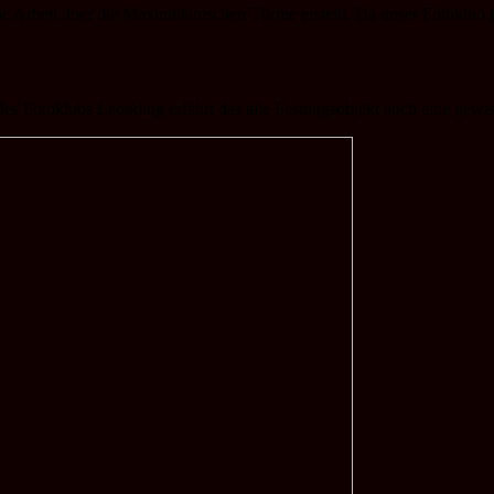
 Arbeit über die Maximilianischen Türme erstellt. Da unser Fotoklub ja
s Fotoklubs Leonding erfährt das alte Festungsobjekt auch eine gewis