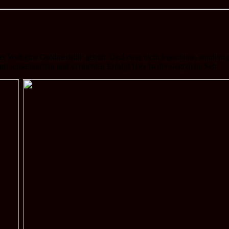
r Welt eine Goldmedaille geholt. Und zwar nicht irgendeine, sondern g
um sensationellen und verdienten Erfolg! Hier ist der siegreiche Set: