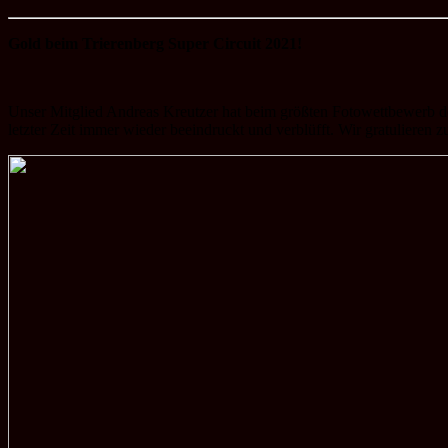
Gold beim Trierenberg Super Circuit 2021!
Unser Mitglied Andreas Kreutzer hat beim größten Fotowettbewerb de
letzter Zeit immer wieder beeindruckt und verblüfft. Wir gratulieren z