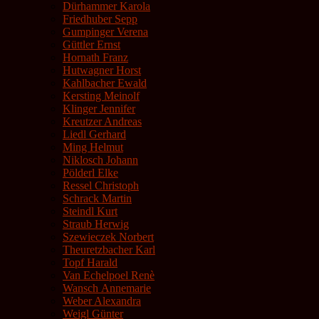
Dürhammer Karola
Friedhuber Sepp
Gumpinger Verena
Güttler Ernst
Hornath Franz
Hutwagner Horst
Kahlbacher Ewald
Kersting Meinolf
Klinger Jennifer
Kreutzer Andreas
Liedl Gerhard
Ming Helmut
Niklosch Johann
Pölderl Elke
Ressel Christoph
Schrack Martin
Steindl Kurt
Straub Herwig
Szewieczek Norbert
Theuretzbacher Karl
Topf Harald
Van Echelpoel Renè
Wansch Annemarie
Weber Alexandra
Weigl Günter