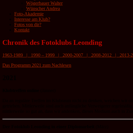
Wögerbauer Walter
Wünscher Andrea
Foto-Akademie
Interesse am Klub?
Fotos von dir?
Kontakt
Chronik des Fotoklubs Leonding
1963-1989
|
1990 – 1999
|
2000-2007
|
2008-2012
|
2013-
Das Programm 2021 zum Nachlesen
2021
Klubtreffen online
(Jänner)
Da an reguläre Treffen im Klubraum nicht zu denken, weichen wir onl
getrieben. Mittlerweile sind auch anfängliche Verweigerer regelmäßi
mittlerweile so gut an, dass wir andenken, dieses Medium auch in Zuk
Der Fotoklub Leonding in einer Diplomarbeit
(März)