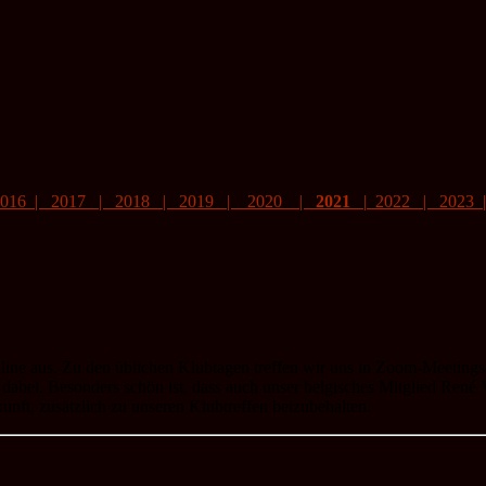
2016
|
2017
|
2018
|
2019
|
2020
|
2021
|
2022 |
2023
ine aus. Zu den üblichen Klubtagen treffen wir uns in Zoom-Meetings. 
g dabei. Besonders schön ist, dass auch unser belgisches Mitglied Re
unft, zusätzlich zu unseren Klubtreffen beizubehalten.