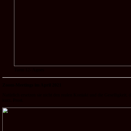
Turm 12- Agnes
Zoom-Meetings im April 2021
Natürlich ersetzen sie nicht den realen Kontakt und die Geselligkeit, 
kurz. Prost.