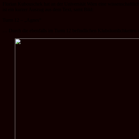
Florian Kubouschek hat an der Universität Wien eine wissenschaftliche
ist ein kurzer Auszug aus dem Text, samt Bild:
Turm 12 – „Agnes“
… Durch die ebenfalls im Turm 12 befindlichen Klubräumlichkeiten de