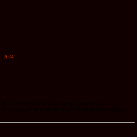
|
2024
Jennifer Klinger hat die Digitalisierung unseres Klubs voran
né Van Echelpoel daran teilnehmen kann. Die Onlinetreffen kommen