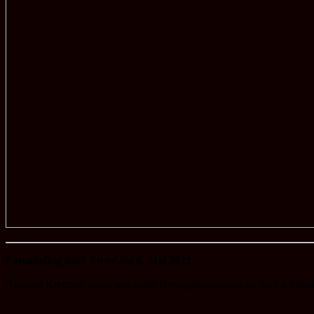
Fotoausflug nach Steyr am 8. Mai 2021
Andreas Kreutzer zeigte uns seine Herangehensweise an die Lichtmale