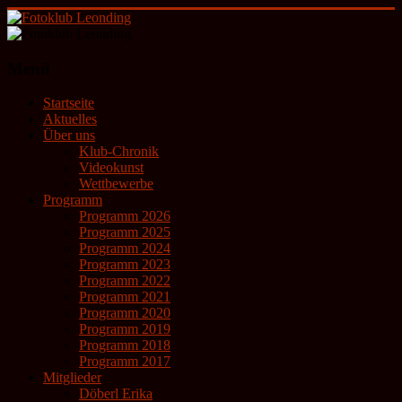
Zum
Inhalt
springen
Fotoklub
Menü
Leonding
Startseite
künstlerische
Aktuelles
Fotografie
Über uns
Klub-Chronik
Videokunst
Wettbewerbe
Programm
Programm 2026
Programm 2025
Programm 2024
Programm 2023
Programm 2022
Programm 2021
Programm 2020
Programm 2019
Programm 2018
Programm 2017
Mitglieder
Döberl Erika