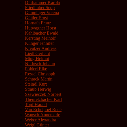
Dürhammer Karola
Friedhuber Sepp
Gumpinger Verena
Güttler Ernst
Hornath Franz
Hutwagner Horst
Kahlbacher Ewald
Kersting Meinolf
Klinger Jennifer
Kreutzer Andreas
Liedl Gerhard
Ming Helmut
Niklosch Johann
Pölderl Elke
Ressel Christoph
Schrack Martin
Steindl Kurt
Straub Herwig
Szewieczek Norbert
Theuretzbacher Karl
Topf Harald
Van Echelpoel Renè
Wansch Annemarie
Weber Alexandra
Weigl Günter