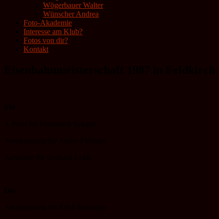
Wögerbauer Walter
Wünscher Andrea
Foto-Akademie
Interesse am Klub?
Fotos von dir?
Kontakt
Eisenbahnmeisterschaft 1987 in Feldkirch
SW
:
3. Preis für Ferdinand Sampel
Anerkennung für Anton Firlinger
Annahme für Gerhard Leidl
Dia
:
Anerkennung für Erich Rohrauer