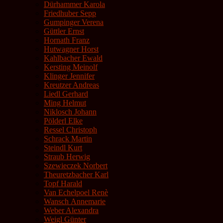
Dürhammer Karola
Friedhuber Sepp
Gumpinger Verena
Güttler Ernst
Hornath Franz
Hutwagner Horst
Kahlbacher Ewald
Kersting Meinolf
Klinger Jennifer
Kreutzer Andreas
Liedl Gerhard
Ming Helmut
Niklosch Johann
Pölderl Elke
Ressel Christoph
Schrack Martin
Steindl Kurt
Straub Herwig
Szewieczek Norbert
Theuretzbacher Karl
Topf Harald
Van Echelpoel Renè
Wansch Annemarie
Weber Alexandra
Weigl Günter