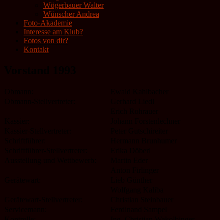
Wögerbauer Walter
Wünscher Andrea
Foto-Akademie
Interesse am Klub?
Fotos von dir?
Kontakt
Vorstand 1993
Obmann:
Ewald Kahlbacher
Obmann-Stellvertreter:
Gerhard Liedl
Erich Rohrauer
Kassier:
Johann Forstenlechner
Kassier-Stellvertreter:
Peter Gutschireiter
Schriftführer:
Hermann Brunhumer
Schriftführer-Stellvertreter:
Erika Döberl
Ausstellung und Wettbewerb:
Martin Eder
Anton Firlinger
Gerätewart:
Lieb Günther
Wolfgang Kaliba
Gerätewart-Stellvertreter:
Christian Steinbauer
Servicemann:
Ferdinand Sampel
Kontrolle:
Ing. Christian Wakolbinger