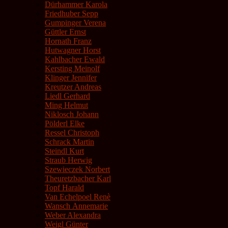
Dürhammer Karola
Friedhuber Sepp
Gumpinger Verena
Güttler Ernst
Hornath Franz
Hutwagner Horst
Kahlbacher Ewald
Kersting Meinolf
Klinger Jennifer
Kreutzer Andreas
Liedl Gerhard
Ming Helmut
Niklosch Johann
Pölderl Elke
Ressel Christoph
Schrack Martin
Steindl Kurt
Straub Herwig
Szewieczek Norbert
Theuretzbacher Karl
Topf Harald
Van Echelpoel Renè
Wansch Annemarie
Weber Alexandra
Weigl Günter