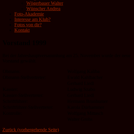
Wögerbauer Walter
Wünscher Andrea
Foto-Akademie
Interesse am Klub?
Fotos von dir?
Kontakt
Vorstand 1999
Bei der Jahreshauptversammlung am 25. November wurde der neue
Vorstand gewählt.
Obmann:
Wolfgang Kaliba
Obmann-Stellvertreter:
Ewald Kahlbacher
Gerhard Liedl
Kassier:
Ludwig Szabo
Kassier-Stellvertreter:
Gerhard Liedl
Schriftführer:
Hermann Brunhumer
Schriftführer-Stellvertreter:
Karola Dürhammer
Kontrolle:
Wolfgang Mittasch
Walter Grohs
Zurück (vorhergehende Seite)