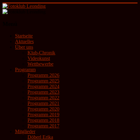
Zum
Inhalt
springen
Fotoklub
Menü
Leonding
Startseite
künstlerische
Aktuelles
Fotografie
Über uns
Klub-Chronik
Videokunst
Wettbewerbe
Programm
Programm 2026
Programm 2025
Programm 2024
Programm 2023
Programm 2022
Programm 2021
Programm 2020
Programm 2019
Programm 2018
Programm 2017
Mitglieder
Döberl Erika