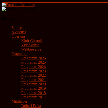
Zum
Inhalt
springen
Fotoklub
Menü
Leonding
Startseite
künstlerische
Aktuelles
Fotografie
Über uns
Klub-Chronik
Videokunst
Wettbewerbe
Programm
Programm 2026
Programm 2025
Programm 2024
Programm 2023
Programm 2022
Programm 2021
Programm 2020
Programm 2019
Programm 2018
Programm 2017
Mitglieder
Döberl Erika