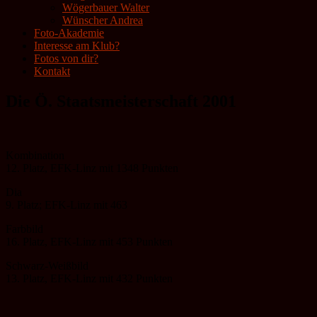
Wögerbauer Walter
Wünscher Andrea
Foto-Akademie
Interesse am Klub?
Fotos von dir?
Kontakt
Die Ö. Staatsmeisterschaft 2001
Kombination
12. Platz, EFK-Linz mit 1348 Punkten
Dia
9. Platz; EFK-Linz mit 463
Farbbild
16. Platz, EFK-Linz mit 453 Punkten
Schwarz-Weißbild
13. Platz, EFK-Linz mit 432 Punkten