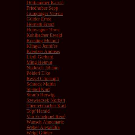
Dürhammer Karola
Friedhuber Sepp
Gumpinger Verena
Güttler Ernst
Hornath Franz
Hutwagner Horst
Kahlbacher Ewald
Kersting Meinolf
Klinger Jennifer
Kreutzer Andreas
Liedl Gerhard
Ming Helmut
Niklosch Johann
Pölderl Elke
Ressel Christoph
Schrack Martin
Steindl Kurt
Straub Herwig
Szewieczek Norbert
Theuretzbacher Karl
Topf Harald
Van Echelpoel Renè
Wansch Annemarie
Weber Alexandra
Weigl Günter