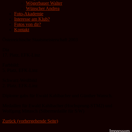
Wögerbauer Walter
Wünscher Andrea
Foto-Akademie
Interesse am Klub?
Fotos von dir?
Kontakt
Österreichische Staatsmeisterschaft 2003
Dia
17. Platz, EFK-Linz
Farbbild:
5. Platz, EFK-Linz
Schwarz-Weißbild
2. Platz, EFK-Linz
Diplome gabs für Ewald Kahlbacher und Günther Wansch.
Medaillen für Ewald Kahlbacher (Hochsprung-STM2) und
Wolfgang Mittasch (Silbermedaille für S/W)
Zurück (vorhergehende Seite)
Impressum