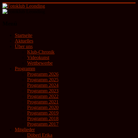
Zum
Inhalt
springen
Fotoklub
Menü
Leonding
Startseite
künstlerische
Aktuelles
Fotografie
Über uns
Klub-Chronik
Videokunst
Wettbewerbe
Programm
Programm 2026
Programm 2025
Programm 2024
Programm 2023
Programm 2022
Programm 2021
Programm 2020
Programm 2019
Programm 2018
Programm 2017
Mitglieder
Döberl Erika