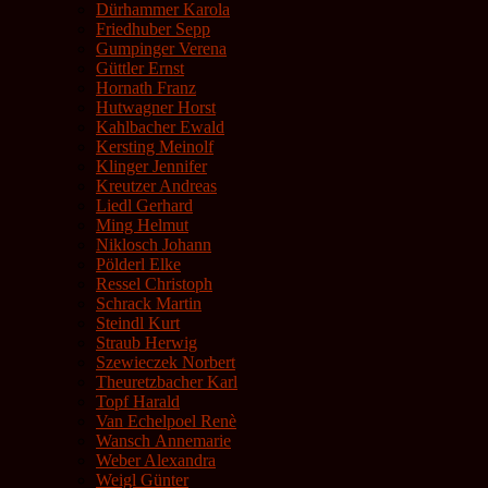
Dürhammer Karola
Friedhuber Sepp
Gumpinger Verena
Güttler Ernst
Hornath Franz
Hutwagner Horst
Kahlbacher Ewald
Kersting Meinolf
Klinger Jennifer
Kreutzer Andreas
Liedl Gerhard
Ming Helmut
Niklosch Johann
Pölderl Elke
Ressel Christoph
Schrack Martin
Steindl Kurt
Straub Herwig
Szewieczek Norbert
Theuretzbacher Karl
Topf Harald
Van Echelpoel Renè
Wansch Annemarie
Weber Alexandra
Weigl Günter