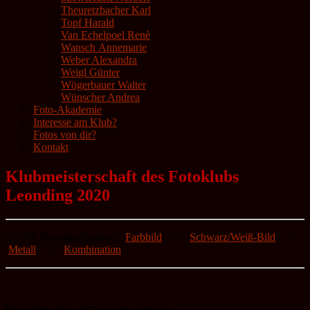
Theuretzbacher Karl
Topf Harald
Van Echelpoel Renè
Wansch Annemarie
Weber Alexandra
Weigl Günter
Wögerbauer Walter
Wünscher Andrea
Foto-Akademie
Interesse am Klub?
Fotos von dir?
Kontakt
Klubmeisterschaft des Fotoklubs
Leonding 2020
Zu den Detailergebnissen:
Farbbild
–
Schwarz/Weiß-Bild
–
Metall
–
Kombination
Kombination / Gesamtwertung