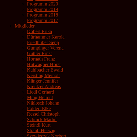
Programm 2020
Programm 2019
Programm 2018
Programm 2017
Mitglieder
Döberl Erika
Dürhammer Karola
Friedhuber Sepp
Gumpinger Verena
Güttler Ernst
Hornath Franz
Hutwagner Horst
Kahlbacher Ewald
Kersting Meinolf
Klinger Jennifer
Kreutzer Andreas
Liedl Gerhard
Ming Helmut
Niklosch Johann
Pölderl Elke
Ressel Christoph
Schrack Martin
Steindl Kurt
Straub Herwig
Szewieczek Norbert