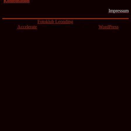
Kombination
Impressum
Copyright © 2026
Fotoklub Leonding
. Alle Rechte vorbehalten.
Theme:
Accelerate
von ThemeGrill. Präsentiert von
WordPress
.