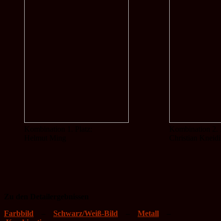
Kombination 1. Platz:
Kombination 2. 
Helmut Ming
Christian Kneid
Zu den Detailergebnissen
Farbbild
–
Schwarz/Weiß-Bild
–
Metall
–