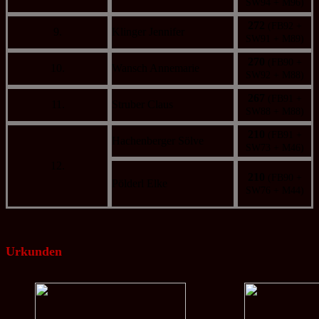
SW94 + M96)
272
(FB92 +
9.
Klinger Jennifer
SW91 + M89)
270
(FB90 +
10.
Wansch Annemarie
SW92 + M88)
267
(FB91 +
11.
Struber Claus
SW88 + M88)
210
(FB91 +
Hachenberger Sölve
SW73 + M46)
12.
210
(FB90 +
Pölderl Elke
SW76 + M44)
Urkunden