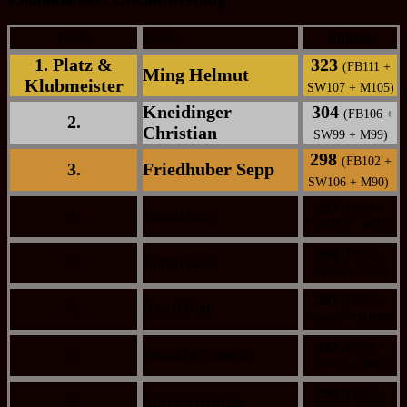
Rang
Name
Punkte
1. Platz &
323
(FB111 +
Ming Helmut
Klubmeister
SW107 + M105)
Kneidinger
304
(FB106 +
2.
Christian
SW99 + M99)
298
(FB102 +
3.
Friedhuber Sepp
SW106 + M90)
297
(FB94 +
4.
Steindl Kurt
SW110 + M93)
290
(FB90 +
5.
Döberl Erika
SW92 + M92)
287
(FB95 +
6.
Bayerl Kurt
SW88 + M104)
283
(FB99 +
7.
Patsalidis Cornelia
SW88 + M96)
280
(FB90 +
8.
Kreutzer Andreas