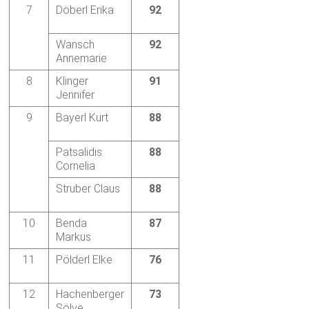
7
Döberl Erika
92
Wansch
92
Annemarie
8
Klinger
91
Jennifer
9
Bayerl Kurt
88
Patsalidis
88
Cornelia
Struber Claus
88
10
Benda
87
Markus
11
Pölderl Elke
76
12
Hachenberger
73
Sölve