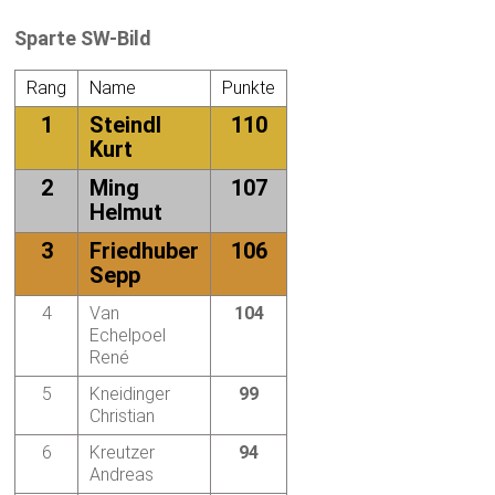
Sparte SW-Bild
Rang
Name
Punkte
1
Steindl
110
Kurt
2
Ming
107
Helmut
3
Friedhuber
106
Sepp
4
Van
104
Echelpoel
René
5
Kneidinger
99
Christian
6
Kreutzer
94
Andreas