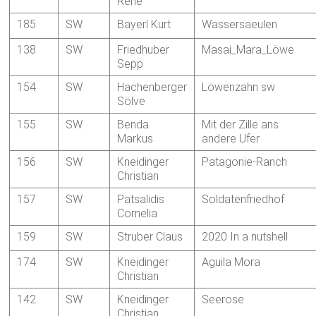
René
185
SW
Bayerl Kurt
Wassersaeulen
138
SW
Friedhuber
Masai_Mara_Löwe
Sepp
154
SW
Hachenberger
Löwenzahn sw
Sölve
155
SW
Benda
Mit der Zille ans
Markus
andere Ufer
156
SW
Kneidinger
Patagonie-Ranch
Christian
157
SW
Patsalidis
Soldatenfriedhof
Cornelia
159
SW
Struber Claus
2020 In a nutshell
174
SW
Kneidinger
Aguila Mora
Christian
142
SW
Kneidinger
Seerose
Christian