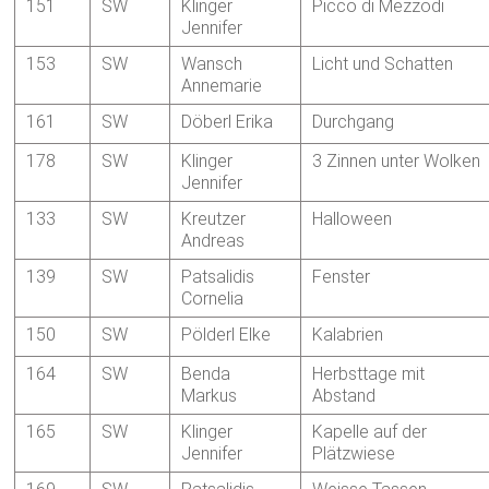
151
SW
Klinger
Picco di Mezzodi
Jennifer
153
SW
Wansch
Licht und Schatten
Annemarie
161
SW
Döberl Erika
Durchgang
178
SW
Klinger
3 Zinnen unter Wolken
Jennifer
133
SW
Kreutzer
Halloween
Andreas
139
SW
Patsalidis
Fenster
Cornelia
150
SW
Pölderl Elke
Kalabrien
164
SW
Benda
Herbsttage mit
Markus
Abstand
165
SW
Klinger
Kapelle auf der
Jennifer
Plätzwiese