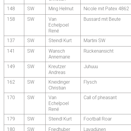
148
SW
Ming Helmut
Nicole mit Patex 4862
158
SW
Van
Bussard mit Beute
Echelpoel
René
137
SW
Steindl Kurt
Martini SW
141
SW
Wansch
Rückenansicht
Annemarie
149
SW
Kreutzer
Juhuuu
Andreas
162
SW
Kneidinger
Flysch
Christian
170
SW
Van
Call of pheasant
Echelpoel
René
179
SW
Steindl Kurt
Football Roar
180
SW
Friedhuber
Lavadünen