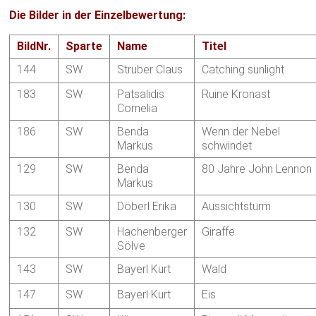
Die Bilder in der Einzelbewertung:
BildNr.
Sparte
Name
Titel
144
SW
Struber Claus
Catching sunlight
183
SW
Patsalidis
Ruine Kronast
Cornelia
186
SW
Benda
Wenn der Nebel
Markus
schwindet
129
SW
Benda
80 Jahre John Lennon
Markus
130
SW
Döberl Erika
Aussichtsturm
132
SW
Hachenberger
Giraffe
Sölve
143
SW
Bayerl Kurt
Wald
147
SW
Bayerl Kurt
Eis