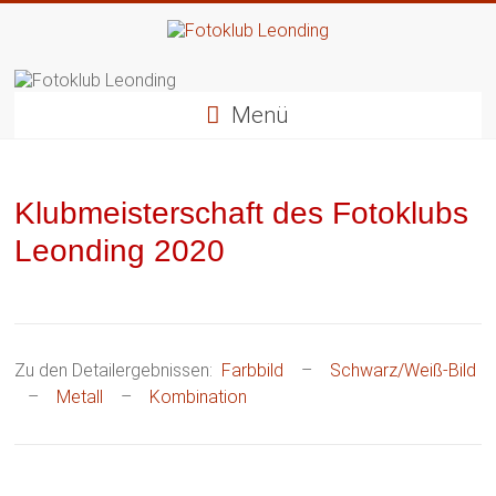
Zum
Inhalt
springen
Fotoklub
Leonding
Menü
künstlerische
Fotografie
Klubmeisterschaft des Fotoklubs
Leonding 2020
Zu den Detailergebnissen:
Farbbild
–
Schwarz/Weiß-Bild
–
Metall
–
Kombination