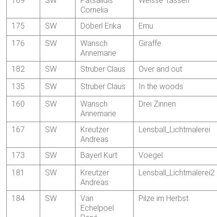
169
SW
Patsalidis
Weisse Tassen
Cornelia
175
SW
Döberl Erika
Emu
176
SW
Wansch
Giraffe
Annemarie
182
SW
Struber Claus
Over and out
135
SW
Struber Claus
In the woods
160
SW
Wansch
Drei Zinnen
Annemarie
167
SW
Kreutzer
Lensball_Lichtmalerei
Andreas
173
SW
Bayerl Kurt
Voegel
181
SW
Kreutzer
Lensball_Lichtmalerei2
Andreas
184
SW
Van
Pilze im Herbst
Echelpoel