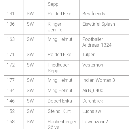
Sepp
131
SW
Pölderl Elke
Bestfriends
136
SW
Klinger
Eiswürfel Splash
Jennifer
163
SW
Ming Helmut
Footballer
Andreas_1324
171
SW
Pölderl Elke
Tulpen
172
SW
Friedhuber
Vesterhorn
Sepp
177
SW
Ming Helmut
Indian Woman 3
134
SW
Ming Helmut
Ali B_0400
146
SW
Döberl Erika
Durchblick
152
SW
Steindl Kurt
Luchs sw
168
SW
Hachenberger
Löwenzahn2
Sölve