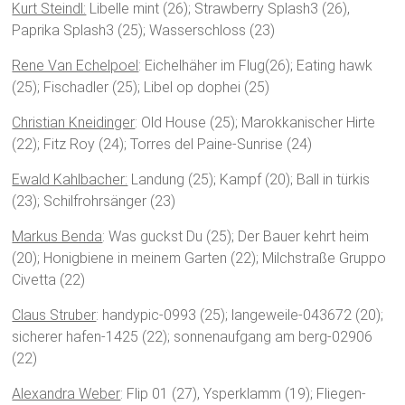
Kurt Steindl:
Libelle mint (26); Strawberry Splash3 (26),
Paprika Splash3 (25); Wasserschloss (23)
Rene Van Echelpoel
: Eichelhäher im Flug(26); Eating hawk
(25); Fischadler (25); Libel op dophei (25)
Christian Kneidinger
: Old House (25); Marokkanischer Hirte
(22); Fitz Roy (24); Torres del Paine-Sunrise (24)
Ewald Kahlbacher:
Landung (25); Kampf (20); Ball in türkis
(23); Schilfrohrsänger (23)
Markus Benda
: Was guckst Du (25); Der Bauer kehrt heim
(20); Honigbiene in meinem Garten (22); Milchstraße Gruppo
Civetta (22)
Claus Struber
: handypic-0993 (25); langeweile-043672 (20);
sicherer hafen-1425 (22); sonnenaufgang am berg-02906
(22)
Alexandra Weber
: Flip 01 (27), Ysperklamm (19); Fliegen-