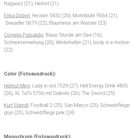
Ragwurz (21); Herbst (21)
Erika Döberl
: Hecken 5832 (20); Mohnblüte 9564 (21);
Seeadler 0679 (22); Blaumeise am Wasser (23)
Cornelia Patsalidis
: Blaue Stunde am See (16);
Schneeverwehung (20); Winterhafen (21); body in e-motion
(22)
Color (Fotoausdruck):
Helmut Ming
: Lady in red 7529 (27); Hell Energy Drink 4805
(26); XL TaTs 5756 mit Diabolo (26); The Sword (25)
Kurt Steindl
: Football 2 (25); San Marco (25); Schwebfliege
grün (25); Schwebfliege pink (24)
Monochrom (Fotoausdruck):