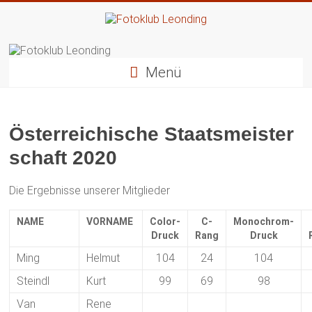
Zum
Inhalt
springen
Fotoklub
Leonding
Menü
künstlerische
Fotografie
Österreichische Staatsmeister
schaft 2020
Die Ergebnisse unserer Mitglieder
NAME
VORNAME
Color-
C-
Monochrom-
Druck
Rang
Druck
Ming
Helmut
104
24
104
Steindl
Kurt
99
69
98
Van
Rene