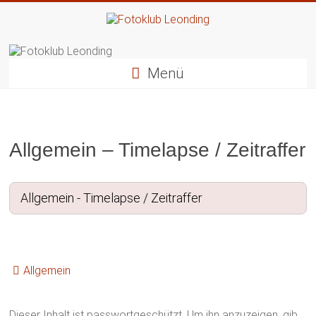
Zum
Inhalt
springen
Fotoklub
Leonding
Menü
künstlerische
Fotografie
Allgemein – Timelapse / Zeitraffer
Allgemein
Dieser Inhalt ist passwortgeschützt. Um ihn anzuzeigen, gib