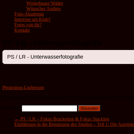
Wögerbauer Walter
Wünscher Andrea
Foto-Akademie
Interesse am Klub?
Fotos von dir?
Kontakt
PS / LR – Unterwasserfotografie
Photoshop-Lightroom
Dieser Inhalt ist passwortgeschützt. Um ihn anzuzeigen, gib bitte dei
Passwort:
←
PS / LR – Fokus Bracketing & Fokus Stacking
Einführung in die Benutzung des Studios – Teil 1: Die Ausrüs