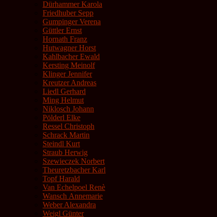
Dürhammer Karola
Friedhuber Sepp
Gumpinger Verena
Güttler Ernst
Hornath Franz
Hutwagner Horst
Kahlbacher Ewald
Kersting Meinolf
Klinger Jennifer
Kreutzer Andreas
Liedl Gerhard
Ming Helmut
Niklosch Johann
Pölderl Elke
Ressel Christoph
Schrack Martin
Steindl Kurt
Straub Herwig
Szewieczek Norbert
Theuretzbacher Karl
Topf Harald
Van Echelpoel Renè
Wansch Annemarie
Weber Alexandra
Weigl Günter