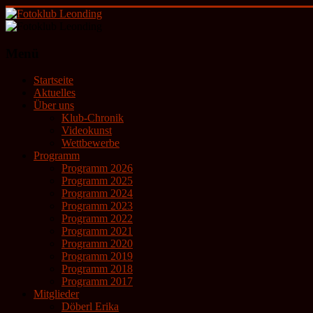
Zum
Inhalt
springen
Fotoklub
Menü
Leonding
Startseite
künstlerische
Aktuelles
Fotografie
Über uns
Klub-Chronik
Videokunst
Wettbewerbe
Programm
Programm 2026
Programm 2025
Programm 2024
Programm 2023
Programm 2022
Programm 2021
Programm 2020
Programm 2019
Programm 2018
Programm 2017
Mitglieder
Döberl Erika