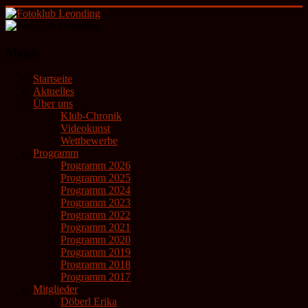
Zum
Inhalt
springen
Fotoklub
Menü
Leonding
Startseite
künstlerische
Aktuelles
Fotografie
Über uns
Klub-Chronik
Videokunst
Wettbewerbe
Programm
Programm 2026
Programm 2025
Programm 2024
Programm 2023
Programm 2022
Programm 2021
Programm 2020
Programm 2019
Programm 2018
Programm 2017
Mitglieder
Döberl Erika