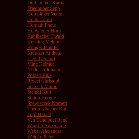
Dürhammer Karola
Friedhuber Sepp
Gumpinger Verena
Güttler Ernst
Hornath Franz
Hutwagner Horst
Kahlbacher Ewald
Kersting Meinolf
Klinger Jennifer
Kreutzer Andreas
Liedl Gerhard
Ming Helmut
Niklosch Johann
Pölderl Elke
Ressel Christoph
Schrack Martin
Steindl Kurt
Straub Herwig
Szewieczek Norbert
Theuretzbacher Karl
Topf Harald
Van Echelpoel Renè
Wansch Annemarie
Weber Alexandra
Weigl Günter