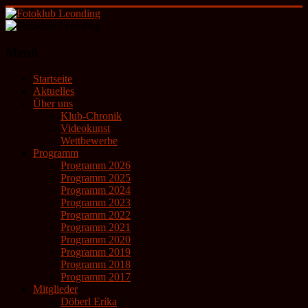
Zum
Inhalt
springen
Fotoklub
Menü
Leonding
Startseite
künstlerische
Aktuelles
Fotografie
Über uns
Klub-Chronik
Videokunst
Wettbewerbe
Programm
Programm 2026
Programm 2025
Programm 2024
Programm 2023
Programm 2022
Programm 2021
Programm 2020
Programm 2019
Programm 2018
Programm 2017
Mitglieder
Döberl Erika