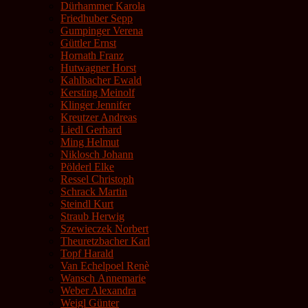
Dürhammer Karola
Friedhuber Sepp
Gumpinger Verena
Güttler Ernst
Hornath Franz
Hutwagner Horst
Kahlbacher Ewald
Kersting Meinolf
Klinger Jennifer
Kreutzer Andreas
Liedl Gerhard
Ming Helmut
Niklosch Johann
Pölderl Elke
Ressel Christoph
Schrack Martin
Steindl Kurt
Straub Herwig
Szewieczek Norbert
Theuretzbacher Karl
Topf Harald
Van Echelpoel Renè
Wansch Annemarie
Weber Alexandra
Weigl Günter