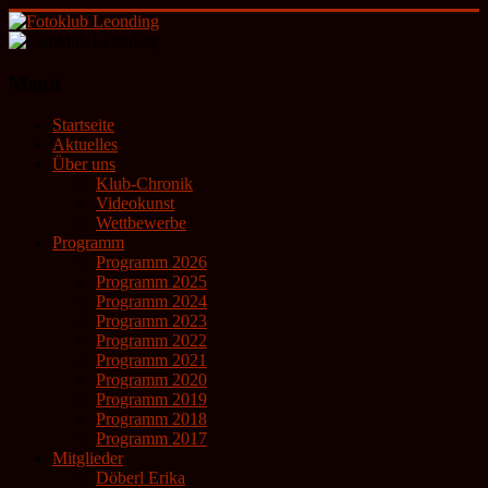
Zum
Inhalt
springen
Fotoklub
Menü
Leonding
Startseite
künstlerische
Aktuelles
Fotografie
Über uns
Klub-Chronik
Videokunst
Wettbewerbe
Programm
Programm 2026
Programm 2025
Programm 2024
Programm 2023
Programm 2022
Programm 2021
Programm 2020
Programm 2019
Programm 2018
Programm 2017
Mitglieder
Döberl Erika