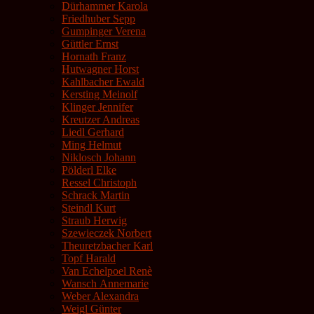
Dürhammer Karola
Friedhuber Sepp
Gumpinger Verena
Güttler Ernst
Hornath Franz
Hutwagner Horst
Kahlbacher Ewald
Kersting Meinolf
Klinger Jennifer
Kreutzer Andreas
Liedl Gerhard
Ming Helmut
Niklosch Johann
Pölderl Elke
Ressel Christoph
Schrack Martin
Steindl Kurt
Straub Herwig
Szewieczek Norbert
Theuretzbacher Karl
Topf Harald
Van Echelpoel Renè
Wansch Annemarie
Weber Alexandra
Weigl Günter