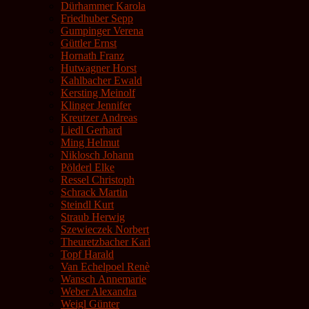
Dürhammer Karola
Friedhuber Sepp
Gumpinger Verena
Güttler Ernst
Hornath Franz
Hutwagner Horst
Kahlbacher Ewald
Kersting Meinolf
Klinger Jennifer
Kreutzer Andreas
Liedl Gerhard
Ming Helmut
Niklosch Johann
Pölderl Elke
Ressel Christoph
Schrack Martin
Steindl Kurt
Straub Herwig
Szewieczek Norbert
Theuretzbacher Karl
Topf Harald
Van Echelpoel Renè
Wansch Annemarie
Weber Alexandra
Weigl Günter