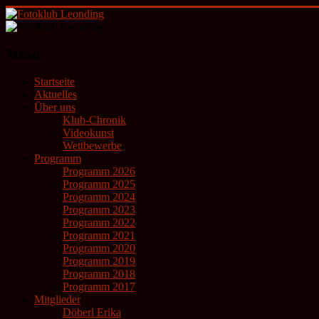
Zum
Inhalt
springen
Fotoklub
Menü
Leonding
Startseite
künstlerische
Aktuelles
Fotografie
Über uns
Klub-Chronik
Videokunst
Wettbewerbe
Programm
Programm 2026
Programm 2025
Programm 2024
Programm 2023
Programm 2022
Programm 2021
Programm 2020
Programm 2019
Programm 2018
Programm 2017
Mitglieder
Döberl Erika