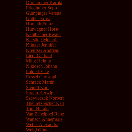
Dürhammer Karola
Friedhuber Sepp
Gumpinger Verena
Güttler Ernst
Hornath Franz
Hutwagner Horst
Kahlbacher Ewald
Kersting Meinolf
Klinger Jennifer
Kreutzer Andreas
Liedl Gerhard
Ming Helmut
Niklosch Johann
Pölderl Elke
Ressel Christoph
Schrack Martin
Steindl Kurt
Straub Herwig
Szewieczek Norbert
Theuretzbacher Karl
Topf Harald
Van Echelpoel Renè
Wansch Annemarie
Weber Alexandra
Weigl Günter