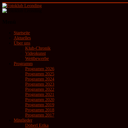
Zum
Inhalt
springen
Fotoklub
Menü
Leonding
Startseite
künstlerische
Aktuelles
Fotografie
Über uns
Klub-Chronik
Videokunst
Wettbewerbe
Programm
Programm 2026
Programm 2025
Programm 2024
Programm 2023
Programm 2022
Programm 2021
Programm 2020
Programm 2019
Programm 2018
Programm 2017
Mitglieder
Döberl Erika