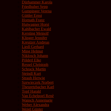
Dürhammer Karola
Friedhuber Sepp
Gumpinger Verena
Güttler Ernst
Hornath Franz
Hutwagner Horst
Kahlbacher Ewald
Kersting Meinolf
Klinger Jennifer
Kreutzer Andreas
Liedl Gerhard
Ming Helmut
Niklosch Johann
Pölderl Elke
Ressel Christoph
Schrack Martin
Steindl Kurt
Straub Herwig
Szewieczek Norbert
Theuretzbacher Karl
Topf Harald
Van Echelpoel Renè
Wansch Annemarie
Weber Alexandra
Weigl Günter