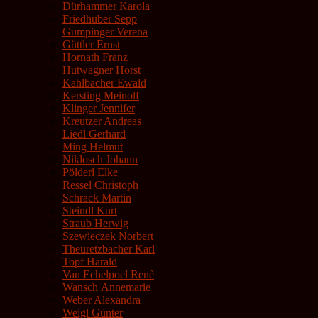
Dürhammer Karola
Friedhuber Sepp
Gumpinger Verena
Güttler Ernst
Hornath Franz
Hutwagner Horst
Kahlbacher Ewald
Kersting Meinolf
Klinger Jennifer
Kreutzer Andreas
Liedl Gerhard
Ming Helmut
Niklosch Johann
Pölderl Elke
Ressel Christoph
Schrack Martin
Steindl Kurt
Straub Herwig
Szewieczek Norbert
Theuretzbacher Karl
Topf Harald
Van Echelpoel Renè
Wansch Annemarie
Weber Alexandra
Weigl Günter