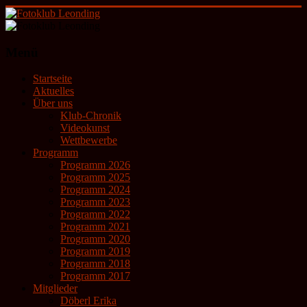
Zum
Inhalt
springen
Fotoklub
Menü
Leonding
Startseite
künstlerische
Aktuelles
Fotografie
Über uns
Klub-Chronik
Videokunst
Wettbewerbe
Programm
Programm 2026
Programm 2025
Programm 2024
Programm 2023
Programm 2022
Programm 2021
Programm 2020
Programm 2019
Programm 2018
Programm 2017
Mitglieder
Döberl Erika